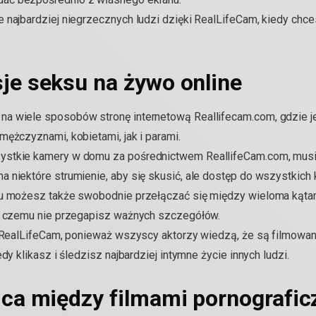
 najbardziej niegrzecznych ludzi dzięki RealLifeCam, kiedy chc
je seksu na żywo online
a wiele sposobów stronę internetową Reallifecam.com, gdzie j
mężczyznami, kobietami, jak i parami.
ystkie kamery w domu za pośrednictwem ReallifeCam.com, musis
 niektóre strumienie, aby się skusić, ale dostęp do wszystkich
iu możesz także swobodnie przełączać się między wieloma kątam
ki czemu nie przegapisz ważnych szczegółów.
na RealLifeCam, ponieważ wszyscy aktorzy wiedzą, że są filmowa
dy klikasz i śledzisz najbardziej intymne życie innych ludzi.
ica między filmami pornografic