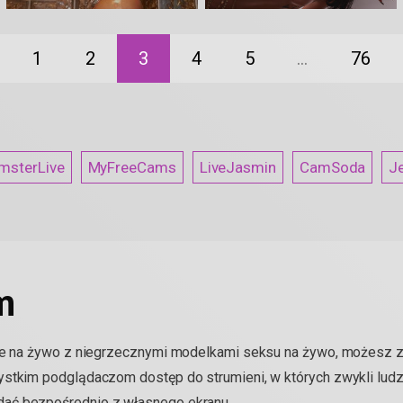
1
2
3
4
5
…
76
msterLive
MyFreeCams
LiveJasmin
CamSoda
J
m
sje na żywo z niegrzecznymi modelkami seksu na żywo, możesz 
ystkim podglądaczom dostęp do strumieni, w których zwykli ludz
ać bezpośrednio z własnego ekranu.