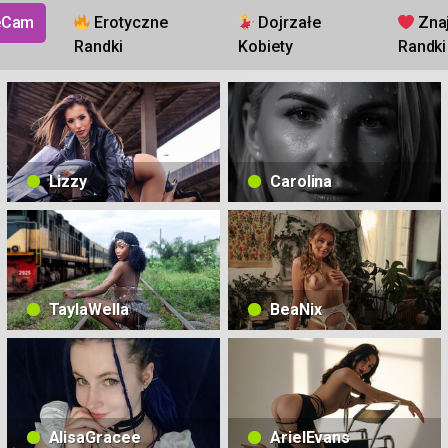
feCam
Erotyczne
Dojrzałe
Zna
Randki
Kobiety
Randki
Lizzy
Carolina
TaylaWella
BeaNix
AlisaGracee
ArielEvans