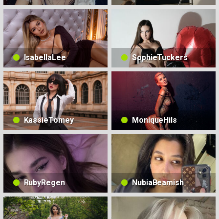
IsabellaLee
SophieTuckers
KassieTomey
MoniqueHils
RubyRegen
NubiaBeamish