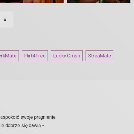
»
erkMate
Flirt4Free
Lucky Crush
StreaMate
zaspokoić swoje pragnienie
ie dobrze się bawią -