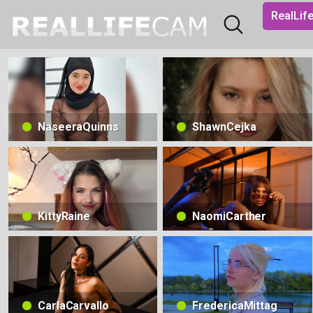
RealLi
NaseeraQuinns
ShawnCejka
KittyRaine
NaomiCarther
CarlaCarvallo
FredericaMittag