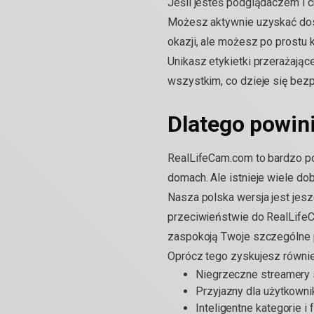
Jeśli jesteś podglądaczem i 
Możesz aktywnie uzyskać dost
okazji, ale możesz po prostu
Unikasz etykietki przerażając
wszystkim, co dzieje się bez
Dlatego powin
RealLifeCam.com to bardzo po
domach. Ale istnieje wiele d
Nasza polska wersja jest jesz
przeciwieństwie do RealLifeCa
zaspokoją Twoje szczególne p
Oprócz tego zyskujesz równie
Niegrzeczne streamery 
Przyjazny dla użytkownik
Inteligentne kategorie i