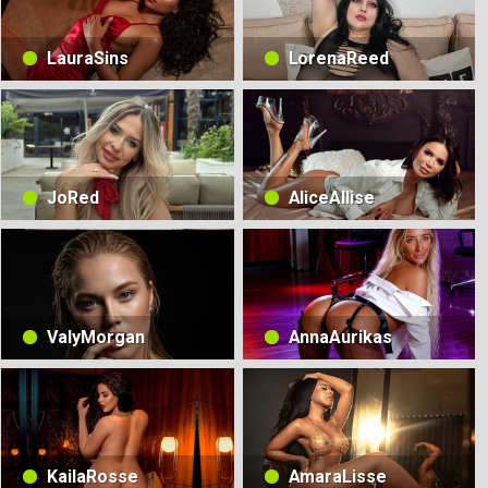
LauraSins
LorenaReed
JoRed
AliceAllise
ValyMorgan
AnnaAurikas
KailaRosse
AmaraLisse