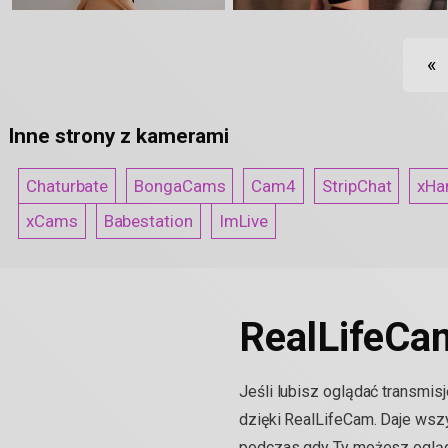
«
Inne strony z kamerami
Chaturbate
BongaCams
Cam4
StripChat
xHa
xCams
Babestation
ImLive
RealLifeCa
Jeśli lubisz oglądać transmi
dzięki RealLifeCam. Daje wsz
podczas gdy Ty możesz ogląd