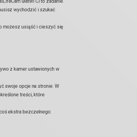
LifeCam ułatwi Ci to zadanie.
musisz wychodzić i szukać
o możesz usiąść i cieszyć się
 żywo z kamer ustawionych w
ć swoje opcje na stronie. W
reślone treści, które
 coś ekstra bezczelnego: