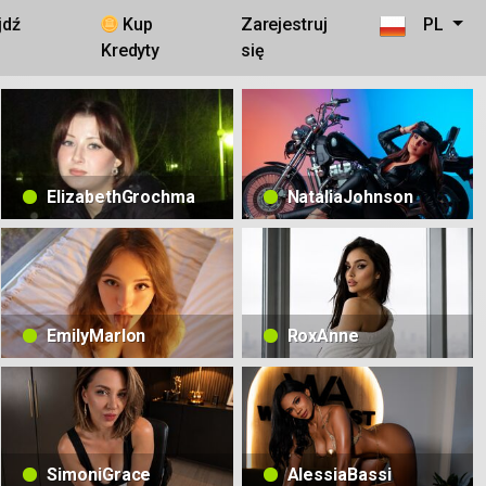
jdź
Kup
Zarejestruj
PL
Kredyty
się
ElizabethGrochma
NataliaJohnson
EmilyMarlon
RoxAnne
SimoniGrace
AlessiaBassi