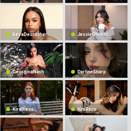
KevaDesrocher
JessieOlivetti
GeorginaNash
DarlineSharp
KiraBless
KimRece