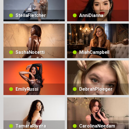
StellaFletcher
AnniDianna
SashaNocetti
MiahCampbell
EmilyRussi
DebrahPloeger
TamaraRivera
CarolinaNeedam