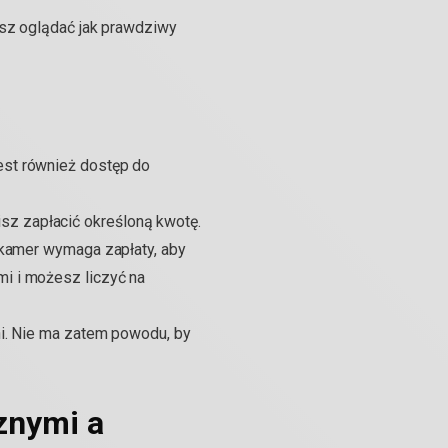
esz oglądać jak prawdziwy
est również dostęp do
z zapłacić określoną kwotę.
 kamer wymaga zapłaty, aby
i i możesz liczyć na
ni. Nie ma zatem powodu, by
znymi a