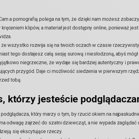
am a pornografią polega na tym, że dzięki nam możesz zobaczyć, 
ręceniem klipów, a materiał jest dostępny online, ponieważ jes
widza.
że wszystko rozwija się na twoich oczach w czasie rzeczywistym
miast tego dostajesz całą sesję surową i niesłodzoną, abyś mógł 
yjątkowo niegrzeczne, że wydaje się bardziej autentyczny i praw
ujących przygód. Daje ci możliwość siedzenia w pierwszym rzędz
rzed tobą.
s, którzy jesteście podglądacz
podglądacza, który marzy o tym, by rzucić okiem na najpaskudn
 ma odwagę zajrzeć do szatni dziewcząt, a nie wypada zaglądać 
dzieją się ekscytujące rzeczy.