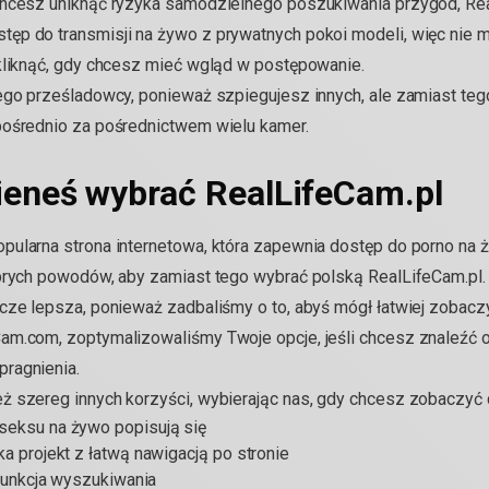
chcesz uniknąć ryzyka samodzielnego poszukiwania przygód, Real
ęp do transmisji na żywo z prywatnych pokoi modeli, więc nie 
 kliknąć, gdy chcesz mieć wgląd w postępowanie.
ego prześladowcy, ponieważ szpiegujesz innych, ale zamiast teg
pośrednio za pośrednictwem wielu kamer.
ieneś wybrać RealLifeCam.pl
pularna strona internetowa, która zapewnia dostęp do porno na
obrych powodów, aby zamiast tego wybrać polską RealLifeCam.pl.
cze lepsza, ponieważ zadbaliśmy o to, abyś mógł łatwiej zobaczy
m.com, zoptymalizowaliśmy Twoje opcje, jeśli chcesz znaleźć ok
ragnienia.
ż szereg innych korzyści, wybierając nas, gdy chcesz zobaczyć
seksu na żywo popisują się
a projekt z łatwą nawigacją po stronie
 funkcja wyszukiwania