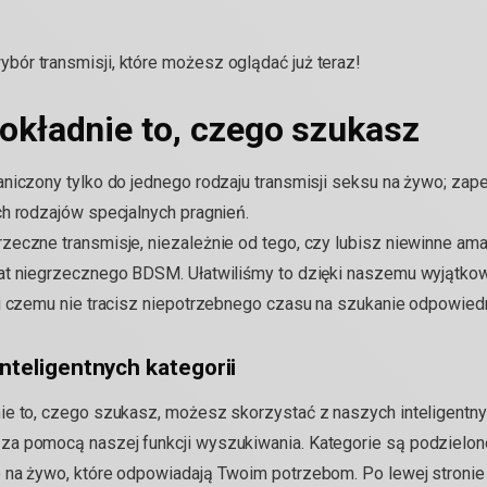
ór transmisji, które możesz oglądać już teraz!
okładnie to, czego szukasz
niczony tylko do jednego rodzaju transmisji seksu na żywo; zapew
h rodzajów specjalnych pragnień.
zeczne transmisje, niezależnie od tego, czy lubisz niewinne am
at niegrzecznego BDSM. Ułatwiliśmy to dzięki naszemu wyjątko
i czemu nie tracisz niepotrzebnego czasu na szukanie odpowiedn
nteligentnych kategorii
e to, czego szukasz, możesz skorzystać z naszych inteligentnyc
za pomocą naszej funkcji wyszukiwania. Kategorie są podzielo
 na żywo, które odpowiadają Twoim potrzebom. Po lewej stroni