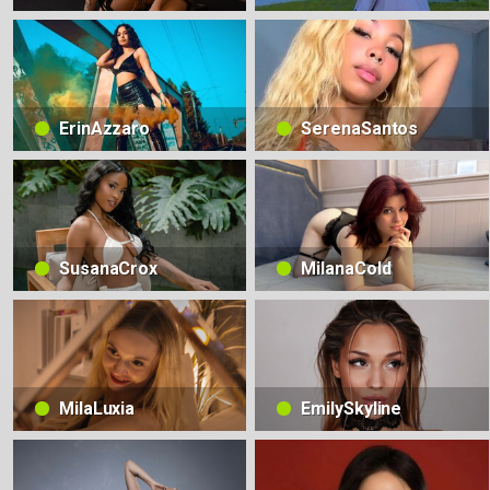
ErinAzzaro
SerenaSantos
SusanaCrox
MilanaCold
MilaLuxia
EmilySkyline