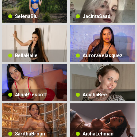
SelenaBlu
JacintaSaad
BellaHalle
AuroraVelasquez
AlinaPrescott
AnishaBee
SarithaBroun
AishaLehman