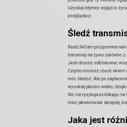
Uzyskaj intymny wgląd w życie
podglądacz.
Śledź transmis
RealLifeCam przypomina nam n
transmisji na żywo zarówno z 
Jeśli chcesz odblokować wsz
Często możesz rzucić okiem na
móc śledzić. Ale po zapłacen
wysokiej jakości wideo, dzię
Nic nie ryzykujesz klikając 
mieć jakiekolwiek skrupuły, kie
Jaka jest różn